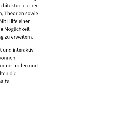
hitektur in einer
en, Theorien sowie
it Hilfe einer
e Möglichkeit
g zu erweitern.
und interaktiv
 können
rammes rollen und
lten die
alte.