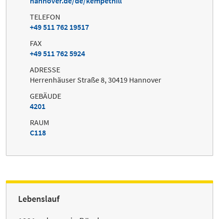
hannover.de/de/kempethill
TELEFON
+49 511 762 19517
FAX
+49 511 762 5924
ADRESSE
Herrenhäuser Straße 8, 30419 Hannover
GEBÄUDE
4201
RAUM
C118
Lebenslauf